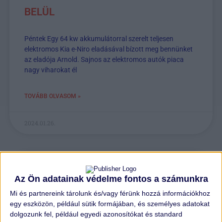
BELÜL
Péntek Egy 64 kw akkumulátorral szerelt teljesen
elektromos Kia e-Niro eladásával bízott meg bennünket
az eladója Arnold. Sajnos az elektromos autók piaca
nagy viharokat él
TOVÁBB OLVASOM »
2024.01.26.
Az Ön adatainak védelme fontos a számunkra
Mi és partnereink tárolunk és/vagy férünk hozzá információkhoz
egy eszközön, például sütik formájában, és személyes adatokat
dolgozunk fel, például egyedi azonosítókat és standard