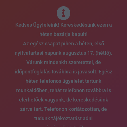
Skip
to
content
Kedves Ügyfeleink! Kereskedésünk ezen a
héten bezárja kapuit!
Az egész csapat pihen a héten, első
nyitvatartási napunk augusztus 17. (hétfő).
Várunk mindenkit szeretettel, de
időpontfoglalás továbbra is javasolt. Egész
héten telefonos ügyeletet tartunk
munkaidőben, tehát telefonon továbbra is
elérhetőek vagyunk, de kereskedésünk
zárva tart. Telefonon korlátozottan, de
tudunk tájékoztatást adni