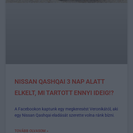
NISSAN QASHQAI 3 NAP ALATT
ELKELT, MI TARTOTT ENNYI IDEIG!?
A Facebookon kaptunk egy megkeresést Veronikától, aki
egy Nissan Qashqai eladását szerette volna ránk bízni.
TOVÁBB OLVASOM »