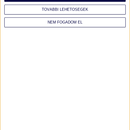
TOVÁBBI LEHETŐSÉGEK
ELOLVASOM >
NEM FOGADOM EL
FEMCAFE.HU
"
Használt autót szakértőtől, garanciával