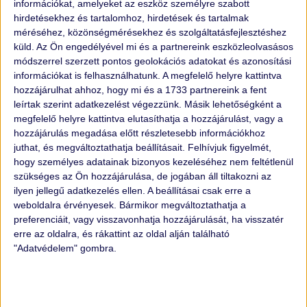
információkat, amelyeket az eszköz személyre szabott
hirdetésekhez és tartalomhoz, hirdetések és tartalmak
méréséhez, közönségmérésekhez és szolgáltatásfejlesztéshez
küld.
Az Ön engedélyével mi és a partnereink eszközleolvasásos
módszerrel szerzett pontos geolokációs adatokat és azonosítási
információkat is felhasználhatunk. A megfelelő helyre kattintva
KEVESEBB MINT 24 ÓRÁN BELÜL
hozzájárulhat ahhoz, hogy mi és a 1733 partnereink a fent
leírtak szerint adatkezelést végezzünk. Másik lehetőségként a
ÉRTÉKESÍTETTÜNK EGY NISSAN
megfelelő helyre kattintva elutasíthatja a hozzájárulást, vagy a
MICRÁT!
hozzájárulás megadása előtt részletesebb információkhoz
juthat, és megváltoztathatja beállításait.
Felhívjuk figyelmét,
hogy személyes adatainak bizonyos kezeléséhez nem feltétlenül
Csütörtök Őrült napunk volt, azt hiszem rekordot
szükséges az Ön hozzájárulása, de jogában áll tiltakozni az
döntöttünk! 5 autót adtunk el egy nap alatt, kettőt
ilyen jellegű adatkezelés ellen. A beállításai csak erre a
átadtunk és 3 autót hagytak itt bizományos
weboldalra érvényesek. Bármikor megváltoztathatja a
értékesítésre...
preferenciáit, vagy visszavonhatja hozzájárulását, ha visszatér
erre az oldalra, és rákattint az oldal alján található
"Adatvédelem" gombra.
TOVÁBB OLVASOM »
2024.01.13.