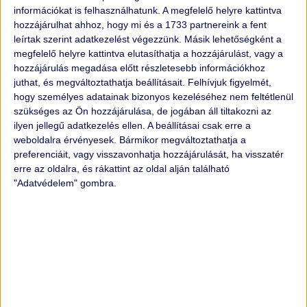
információkat is felhasználhatunk. A megfelelő helyre kattintva
hozzájárulhat ahhoz, hogy mi és a 1733 partnereink a fent
leírtak szerint adatkezelést végezzünk. Másik lehetőségként a
megfelelő helyre kattintva elutasíthatja a hozzájárulást, vagy a
Neked is hasznos lehet
hozzájárulás megadása előtt részletesebb információkhoz
juthat, és megváltoztathatja beállításait.
Felhívjuk figyelmét,
BLOG
hogy személyes adatainak bizonyos kezeléséhez nem feltétlenül
szükséges az Ön hozzájárulása, de jogában áll tiltakozni az
ilyen jellegű adatkezelés ellen. A beállításai csak erre a
weboldalra érvényesek. Bármikor megváltoztathatja a
preferenciáit, vagy visszavonhatja hozzájárulását, ha visszatér
erre az oldalra, és rákattint az oldal alján található
"Adatvédelem" gombra.