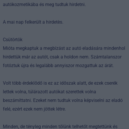
autókozmetikába és meg tudtuk hirdetni.
A mai nap felkerült a hirdetès.
Csütörtök
Mióta megkaptuk a megbízást az autó eladására mindenhol
hirdettük már az autót, csak a holdon nem. Számtalanszor
fotóztuk újra és legalább annyiszor mozgattuk az árát.
Volt több érdeklődő is ez az időszak alatt, de ezek cserék
lettek volna, túlárazott autókat szerettek volna
beszámíttatni. Ezeket nem tudtuk volna képviselni az eladó
felé, ezért ezek nem jöttek létre.
Minden, de tényleg minden tőlünk telhetőt megtettünk és