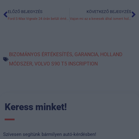
ELŐZŐ BEJEGYZÉS
KÖVETKEZŐ BEJEGYZÉS
Előző
K
Ford S-Max Vignale 24 órán belüli értékesítése
Vajon mi az a kevesek által ismert holland értékesítési titok, amivel a bizományosi értékesítés terén rekordokat dönt az AUTO26?
BIZOMÁNYOS ÉRTÉKESÍTÉS
,
GARANCIA
,
HOLLAND
MÓDSZER
,
VOLVO S90 T5 INSCRIPTION
Keress minket!
Szívesen segítünk bármilyen autó-kérdésben!