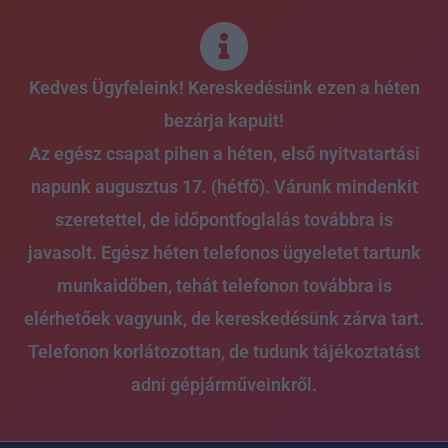
Skip
to
content
Kedves Ügyfeleink! Kereskedésünk ezen a héten
bezárja kapuit!
Az egész csapat pihen a héten, első nyitvatartási
napunk augusztus 17. (hétfő). Várunk mindenkit
szeretettel, de időpontfoglalás továbbra is
javasolt. Egész héten telefonos ügyeletet tartunk
munkaidőben, tehát telefonon továbbra is
elérhetőek vagyunk, de kereskedésünk zárva tart.
Telefonon korlátozottan, de tudunk tájékoztatást
adni gépjárműveinkről.