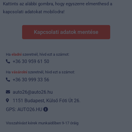
Kattints az alábbi gombra, hogy egyszerre elmenthesd a
kapcsolati adatokat mobilodra!
Kapcsolati adatok mentése
Ha
eladni
szeretnél, hívd ezt a számot:
+36 30 959 61 50
Ha
vásárolni
szeretnél, hívd ezt a számot:
+36 30 999 33 56
auto26@auto26.hu
1151 Budapest, Külső Fóti Út 26.
GPS: AUTO26.HU
Visszahívást kérek munkaidőben 9-17 óráig