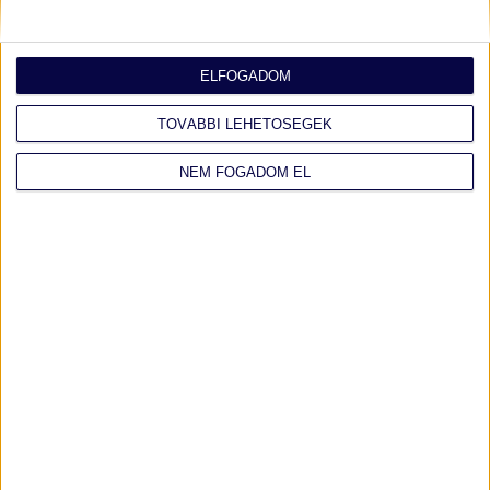
ELFOGADOM
TOVÁBBI LEHETŐSÉGEK
NEM FOGADOM EL
AUTÓNAVIGÁTOR.HU
"
Így add el az autódat gyorsan, jó áron!
Tudunk egy jó módszert, ha el akarod adni az autódat, de nem