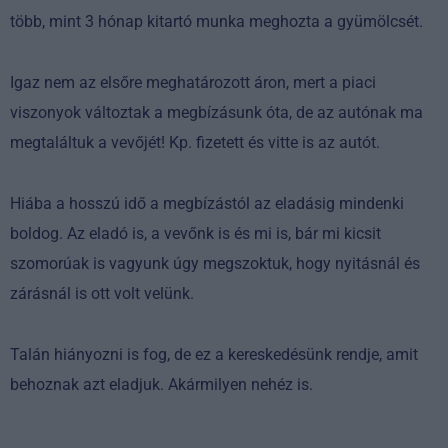
több, mint 3 hónap kitartó munka meghozta a gyümölcsét.
Igaz nem az elsőre meghatározott áron, mert a piaci
viszonyok változtak a megbízásunk óta, de az autónak ma
megtaláltuk a vevőjét! Kp. fizetett és vitte is az autót.
Hiába a hosszú idő a megbízástól az eladásig mindenki
boldog. Az eladó is, a vevőnk is és mi is, bár mi kicsit
szomorúak is vagyunk úgy megszoktuk, hogy nyitásnál és
zárásnál is ott volt velünk.
Talán hiányozni is fog, de ez a kereskedésünk rendje, amit
behoznak azt eladjuk. Akármilyen nehéz is.