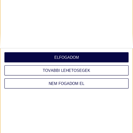
Az autóflotta menedzselése és karbantartása jelentős
költségeket jelenthet egy vállalkozásnak. Azonban egy
olyan adózási előírás, amelyet nem minden vállalkozó ismer,
lehetővé teszi, hogy céges flottádat
TOVÁBB OLVASOM ›
ELFOGADOM
TOVÁBBI LEHETŐSÉGEK
NEM FOGADOM EL