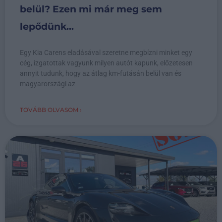
belül? Ezen mi már meg sem
lepődünk...
Egy Kia Carens eladásával szeretne megbízni minket egy
cég, izgatottak vagyunk milyen autót kapunk, előzetesen
annyit tudunk, hogy az átlag km-futásán belül van és
magyarországi az
TOVÁBB OLVASOM ›