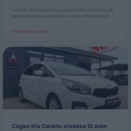
A Facebookon kaptunk egy megkeresést Veronikától, aki
egy Nissan Qashqai eladását szerette volna ránk bízni.
TOVÁBB OLVASOM ›
Céges Kia Carens eladása 12 órán