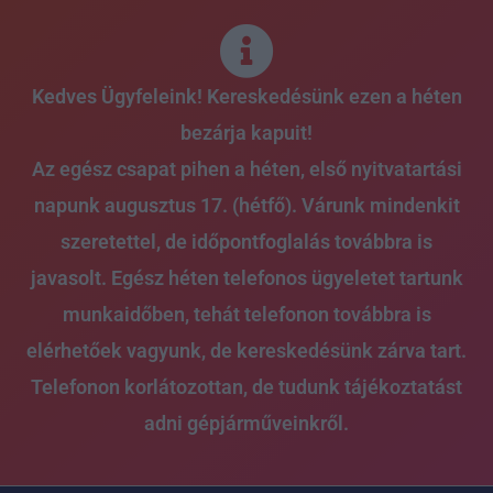
Skip
to
content
Kedves Ügyfeleink! Kereskedésünk ezen a héten
bezárja kapuit!
Az egész csapat pihen a héten, első nyitvatartási
napunk augusztus 17. (hétfő). Várunk mindenkit
szeretettel, de időpontfoglalás továbbra is
javasolt. Egész héten telefonos ügyeletet tartunk
munkaidőben, tehát telefonon továbbra is
elérhetőek vagyunk, de kereskedésünk zárva tart.
Telefonon korlátozottan, de tudunk tájékoztatást
adni gépjárműveinkről.