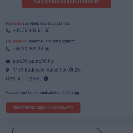
Kapcsolati adatok mentése
Ha
eladni
szeretnél, hívd ezt a számot:
+36 30 959 61 50
Ha
vásárolni
szeretnél, hívd ezt a számot:
+36 30 999 33 56
auto26@auto26.hu
1151 Budapest, Külső Fóti Út 26.
GPS: AUTO26.HU
Visszahívást kérek munkaidőben 9-17 óráig
VEGYÉTEK FEL VELEM A KAPCSOLATOT