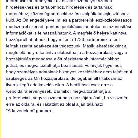
információkat, amelyeket az eszköz személyre szabott
hirdetésekhez és tartalomhoz, hirdetések és tartalmak
FORBES.HU
méréséhez, közönségmérésekhez és szolgáltatásfejlesztéshez
küld.
Az Ön engedélyével mi és a partnereink eszközleolvasásos
módszerrel szerzett pontos geolokációs adatokat és azonosítási
"
Új korszak a használtautó-piacon – transzparencia mint
információkat is felhasználhatunk. A megfelelő helyre kattintva
versenyelőny
hozzájárulhat ahhoz, hogy mi és a 1733 partnereink a fent
A hazai használtautó-piacot sokáig az információs
leírtak szerint adatkezelést végezzünk. Másik lehetőségként a
aszimmetria, a bizalmatlanság és a kockázatok határozták
megfelelő helyre kattintva elutasíthatja a hozzájárulást, vagy a
meg, az Auto26 azonban egy új modellel lépett a magyar
hozzájárulás megadása előtt részletesebb információkhoz
piacra..."
juthat, és megváltoztathatja beállításait.
Felhívjuk figyelmét,
hogy személyes adatainak bizonyos kezeléséhez nem feltétlenül
ELOLVASOM >
szükséges az Ön hozzájárulása, de jogában áll tiltakozni az
ilyen jellegű adatkezelés ellen. A beállításai csak erre a
weboldalra érvényesek. Bármikor megváltoztathatja a
preferenciáit, vagy visszavonhatja hozzájárulását, ha visszatér
erre az oldalra, és rákattint az oldal alján található
"Adatvédelem" gombra.