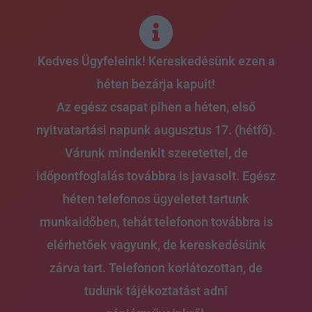
Skip
to
content
Kedves Ügyfeleink! Kereskedésünk ezen a
héten bezárja kapuit!
Az egész csapat pihen a héten, első
nyitvatartási napunk augusztus 17. (hétfő).
Várunk mindenkit szeretettel, de
időpontfoglalás továbbra is javasolt. Egész
héten telefonos ügyeletet tartunk
munkaidőben, tehát telefonon továbbra is
elérhetőek vagyunk, de kereskedésünk
zárva tart. Telefonon korlátozottan, de
tudunk tájékoztatást adni