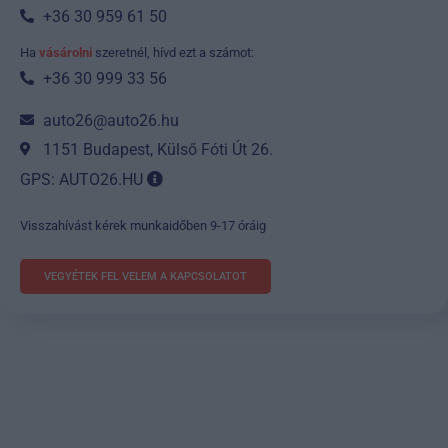
+36 30 959 61 50
Ha
vásárolni
szeretnél, hívd ezt a számot:
+36 30 999 33 56
auto26@auto26.hu
1151 Budapest, Külső Fóti Út 26.
GPS: AUTO26.HU
Visszahívást kérek munkaidőben 9-17 óráig
VEGYÉTEK FEL VELEM A KAPCSOLATOT