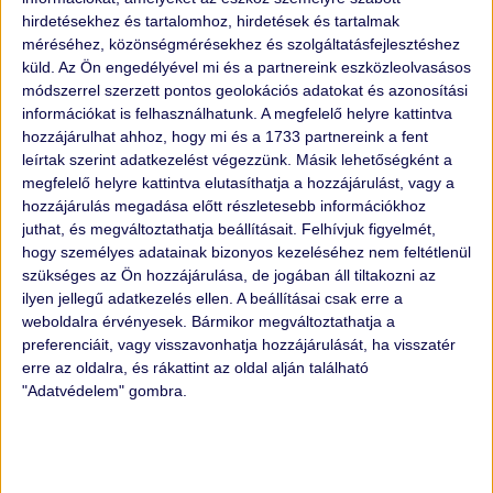
hirdetésekhez és tartalomhoz, hirdetések és tartalmak
méréséhez, közönségmérésekhez és szolgáltatásfejlesztéshez
küld.
Az Ön engedélyével mi és a partnereink eszközleolvasásos
módszerrel szerzett pontos geolokációs adatokat és azonosítási
információkat is felhasználhatunk. A megfelelő helyre kattintva
hozzájárulhat ahhoz, hogy mi és a 1733 partnereink a fent
leírtak szerint adatkezelést végezzünk. Másik lehetőségként a
megfelelő helyre kattintva elutasíthatja a hozzájárulást, vagy a
hozzájárulás megadása előtt részletesebb információkhoz
juthat, és megváltoztathatja beállításait.
Felhívjuk figyelmét,
hogy személyes adatainak bizonyos kezeléséhez nem feltétlenül
VILAGGAZDASAG.HU
szükséges az Ön hozzájárulása, de jogában áll tiltakozni az
ilyen jellegű adatkezelés ellen. A beállításai csak erre a
"
Flottakezelésben is előnyt jelent a holland módszer
weboldalra érvényesek. Bármikor megváltoztathatja a
preferenciáit, vagy visszavonhatja hozzájárulását, ha visszatér
A használtautó-értékesítés és különösen a céges flották
erre az oldalra, és rákattint az oldal alján található
kezelése gyakran nagy kihívás a magyar vállalkozások
"Adatvédelem" gombra.
számára. A piac gyors változása mellett az autók piaci
értékének helyes meghatározása és a megbízható üzleti
partner kiválasztása komoly fejtörést okozhat..."