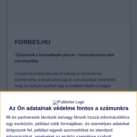
FORBES.HU
"
Új korszak a használtautó-piacon – transzparencia mint
versenyelőny
A hazai használtautó-piacot sokáig az információs
aszimmetria, a bizalmatlanság és a kockázatok határozták
meg, az Auto26 azonban egy új modellel lépett a magyar
piacra..."
ELOLVASOM >
Az Ön adatainak védelme fontos a számunkra
Mi és partnereink tárolunk és/vagy férünk hozzá információkhoz
egy eszközön, például sütik formájában, és személyes adatokat
dolgozunk fel, például egyedi azonosítókat és standard
információkat, amelyeket az eszköz személyre szabott