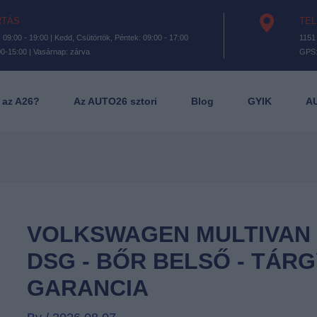
RTÁS
TEL
 09:00 - 19:00 | Kedd, Csütörtök, Péntek: 09:00 - 17:00
1151 
0-15:00 | Vasárnap: zárva
GPS
t az A26?
Az AUTO26 sztori
Blog
GYIK
A
VOLKSWAGEN MULTIVAN Bu
DSG - BŐR BELSŐ - TÁRG
GARANCIA