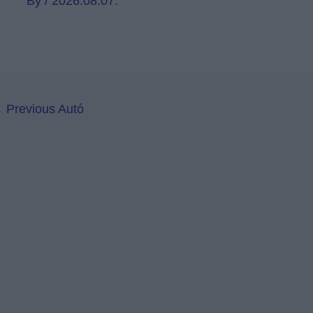
By
/
2026.08.07.
←
Previous Autó