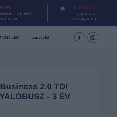
EPHELY
KAPCSOLAT
Budapest, Külső Fóti út 26.
+36 30 999 33 56
: AUTO26.HU
auto26@auto26.hu
UTO26 LED
Kapcsolat
siness 2.0 TDI
YALÓBUSZ - 3 ÉV