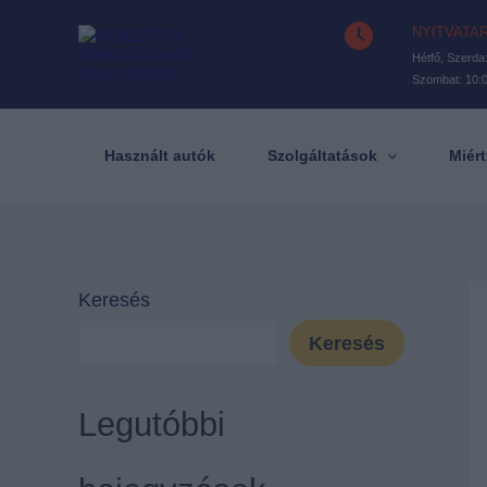
Skip
NYITVATA
to
Hétfő, Szerda:
Szombat: 10:0
content
Használt autók
Szolgáltatások
Miér
Keresés
Keresés
Legutóbbi