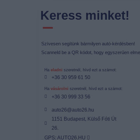
Keress minket!
Szívesen segítünk bármilyen autó-kérdésben!
Scanneld be a QR kódot, hogy egyszerűen elme
Ha
eladni
szeretnél, hívd ezt a számot:
+36 30 959 61 50
Ha
vásárolni
szeretnél, hívd ezt a számot:
+36 30 999 33 56
auto26@auto26.hu
1151 Budapest, Külső Fóti Út
26.
GPS: AUTO26.HU