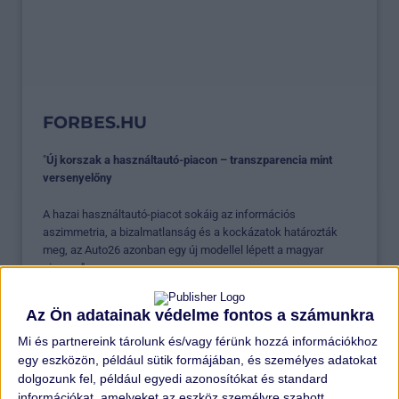
FORBES.HU
"
Új korszak a használtautó-piacon – transzparencia mint
versenyelőny
A hazai használtautó-piacot sokáig az információs
aszimmetria, a bizalmatlanság és a kockázatok határozták
meg, az Auto26 azonban egy új modellel lépett a magyar
piacra..."
ELOLVASOM >
Az Ön adatainak védelme fontos a számunkra
Mi és partnereink tárolunk és/vagy férünk hozzá információkhoz
egy eszközön, például sütik formájában, és személyes adatokat
dolgozunk fel, például egyedi azonosítókat és standard
információkat, amelyeket az eszköz személyre szabott