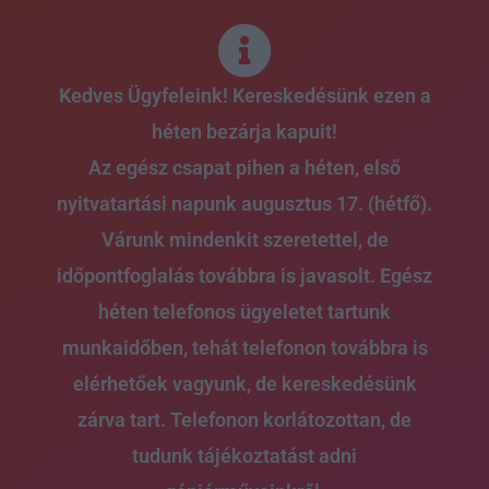
Skip
to
content
Kedves Ügyfeleink! Kereskedésünk ezen a
héten bezárja kapuit!
Az egész csapat pihen a héten, első
nyitvatartási napunk augusztus 17. (hétfő).
Várunk mindenkit szeretettel, de
időpontfoglalás továbbra is javasolt. Egész
héten telefonos ügyeletet tartunk
munkaidőben, tehát telefonon továbbra is
elérhetőek vagyunk, de kereskedésünk
zárva tart. Telefonon korlátozottan, de
tudunk tájékoztatást adni