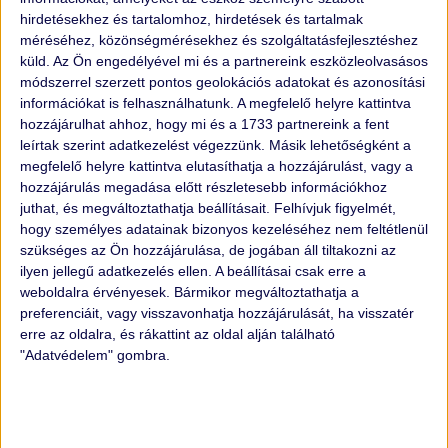
hirdetésekhez és tartalomhoz, hirdetések és tartalmak
méréséhez, közönségmérésekhez és szolgáltatásfejlesztéshez
küld.
Az Ön engedélyével mi és a partnereink eszközleolvasásos
módszerrel szerzett pontos geolokációs adatokat és azonosítási
információkat is felhasználhatunk. A megfelelő helyre kattintva
hozzájárulhat ahhoz, hogy mi és a 1733 partnereink a fent
leírtak szerint adatkezelést végezzünk. Másik lehetőségként a
megfelelő helyre kattintva elutasíthatja a hozzájárulást, vagy a
hozzájárulás megadása előtt részletesebb információkhoz
juthat, és megváltoztathatja beállításait.
Felhívjuk figyelmét,
hogy személyes adatainak bizonyos kezeléséhez nem feltétlenül
VILAGGAZDASAG.HU
szükséges az Ön hozzájárulása, de jogában áll tiltakozni az
ilyen jellegű adatkezelés ellen. A beállításai csak erre a
"
Flottakezelésben is előnyt jelent a holland módszer
weboldalra érvényesek. Bármikor megváltoztathatja a
preferenciáit, vagy visszavonhatja hozzájárulását, ha visszatér
A használtautó-értékesítés és különösen a céges flották
erre az oldalra, és rákattint az oldal alján található
kezelése gyakran nagy kihívás a magyar vállalkozások
"Adatvédelem" gombra.
számára. A piac gyors változása mellett az autók piaci
értékének helyes meghatározása és a megbízható üzleti
partner kiválasztása komoly fejtörést okozhat..."