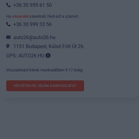
+36 30 959 61 50
Ha
vásárolni
szeretnél, hívd ezt a számot:
+36 30 999 33 56
auto26@auto26.hu
1151 Budapest, Külső Fóti Út 26.
GPS: AUTO26.HU
Visszahívást kérek munkaidőben 9-17 óráig
VEGYÉTEK FEL VELEM A KAPCSOLATOT