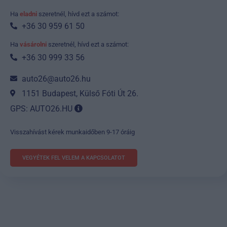
Ha
eladni
szeretnél, hívd ezt a számot:
+36 30 959 61 50
Ha
vásárolni
szeretnél, hívd ezt a számot:
+36 30 999 33 56
auto26@auto26.hu
1151 Budapest, Külső Fóti Út 26.
GPS: AUTO26.HU
Visszahívást kérek munkaidőben 9-17 óráig
VEGYÉTEK FEL VELEM A KAPCSOLATOT