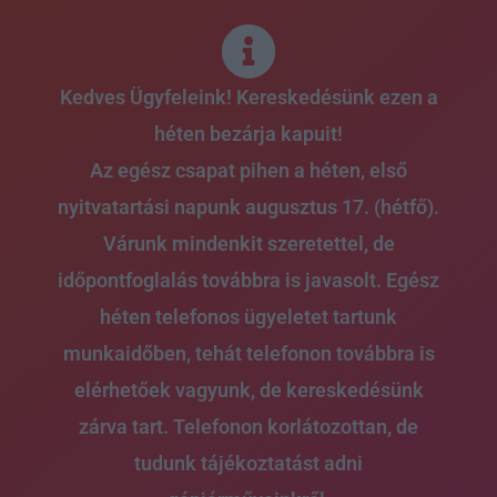
Skip
to
content
Kedves Ügyfeleink! Kereskedésünk ezen a
héten bezárja kapuit!
Az egész csapat pihen a héten, első
nyitvatartási napunk augusztus 17. (hétfő).
Várunk mindenkit szeretettel, de
időpontfoglalás továbbra is javasolt. Egész
héten telefonos ügyeletet tartunk
munkaidőben, tehát telefonon továbbra is
elérhetőek vagyunk, de kereskedésünk
zárva tart. Telefonon korlátozottan, de
tudunk tájékoztatást adni