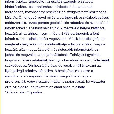
információkat, amelyeket az eszköz személyre szabott
hirdetésekhez és tartalomhoz, hirdetések és tartalmak
méréséhez, közönségmérésekhez és szolgáltatásfejlesztéshez
küld.
Az Ön engedélyével mi és a partnereink eszközleolvasásos
módszerrel szerzett pontos geolokációs adatokat és azonosítási
információkat is felhasználhatunk. A megfelelő helyre kattintva
hozzájárulhat ahhoz, hogy mi és a 1733 partnereink a fent
leírtak szerint adatkezelést végezzünk. Másik lehetőségként a
megfelelő helyre kattintva elutasíthatja a hozzájárulást, vagy a
hozzájárulás megadása előtt részletesebb információkhoz
juthat, és megváltoztathatja beállításait.
Felhívjuk figyelmét,
hogy személyes adatainak bizonyos kezeléséhez nem feltétlenül
szükséges az Ön hozzájárulása, de jogában áll tiltakozni az
ilyen jellegű adatkezelés ellen. A beállításai csak erre a
VILAGGAZDASAG.HU
weboldalra érvényesek. Bármikor megváltoztathatja a
preferenciáit, vagy visszavonhatja hozzájárulását, ha visszatér
"
Flottakezelésben is előnyt jelent a holland módszer
erre az oldalra, és rákattint az oldal alján található
"Adatvédelem" gombra.
A használtautó-értékesítés és különösen a céges flották
kezelése gyakran nagy kihívás a magyar vállalkozások
számára. A piac gyors változása mellett az autók piaci
értékének helyes meghatározása és a megbízható üzleti
partner kiválasztása komoly fejtörést okozhat..."