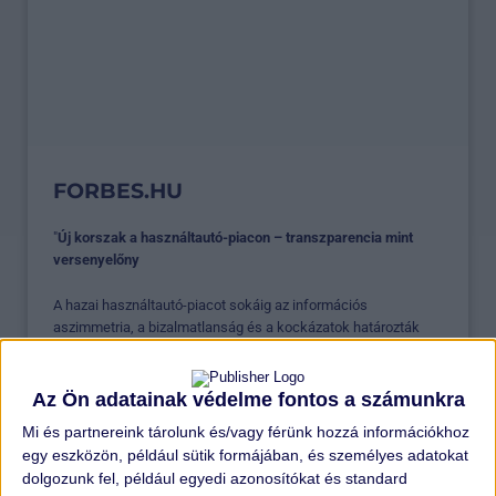
FORBES.HU
"
Új korszak a használtautó-piacon – transzparencia mint
versenyelőny
A hazai használtautó-piacot sokáig az információs
aszimmetria, a bizalmatlanság és a kockázatok határozták
meg, az Auto26 azonban egy új modellel lépett a magyar
piacra..."
Az Ön adatainak védelme fontos a számunkra
ELOLVASOM >
Mi és partnereink tárolunk és/vagy férünk hozzá információkhoz
egy eszközön, például sütik formájában, és személyes adatokat
dolgozunk fel, például egyedi azonosítókat és standard