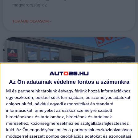
magyarországi az
TOVÁBB OLVASOM ›
Az Ön adatainak védelme fontos a számunkra
Mi és partnereink tárolunk és/vagy férünk hozzá információkhoz
egy eszközön, például sütik formájában, és személyes adatokat
dolgozunk fel, például egyedi azonosítókat és standard
információkat, amelyeket az eszköz személyre szabott
hirdetésekhez és tartalomhoz, hirdetések és tartalmak
29 milliós Porsche eladása is
méréséhez, közönségmérésekhez és szolgáltatásfejlesztéshez
küld.
Az Ön engedélyével mi és a partnereink eszközleolvasásos
majdnem megvolt 24 óra alatt!
módszerrel szerzett pontos geolokációs adatokat és azonosítási