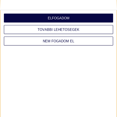
ELFOGADOM
TOVÁBBI LEHETŐSÉGEK
NEM FOGADOM EL
Tudtad? Céges flottádat akár
adómentesen is továbbadhatod!
Az autóflotta menedzselése és karbantartása jelentős
költségeket jelenthet egy vállalkozásnak. Azonban egy
olyan adózási előírás, amelyet nem minden vállalkozó ismer,
lehetővé teszi, hogy céges flottádat
TOVÁBB OLVASOM ›