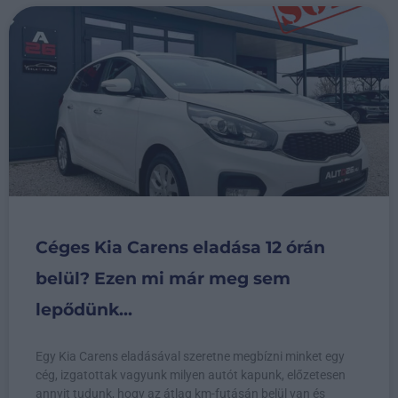
Céges Kia Carens eladása 12 órán
belül? Ezen mi már meg sem
lepődünk...
Egy Kia Carens eladásával szeretne megbízni minket egy
cég, izgatottak vagyunk milyen autót kapunk, előzetesen
annyit tudunk, hogy az átlag km-futásán belül van és