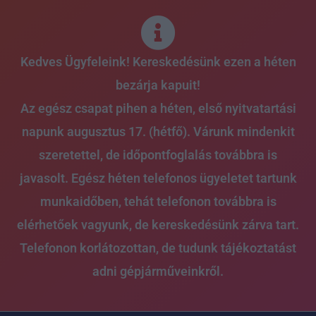
Skip
to
content
Kedves Ügyfeleink! Kereskedésünk ezen a héten
bezárja kapuit!
Az egész csapat pihen a héten, első nyitvatartási
napunk augusztus 17. (hétfő). Várunk mindenkit
szeretettel, de időpontfoglalás továbbra is
javasolt. Egész héten telefonos ügyeletet tartunk
munkaidőben, tehát telefonon továbbra is
elérhetőek vagyunk, de kereskedésünk zárva tart.
Telefonon korlátozottan, de tudunk tájékoztatást
adni gépjárműveinkről.