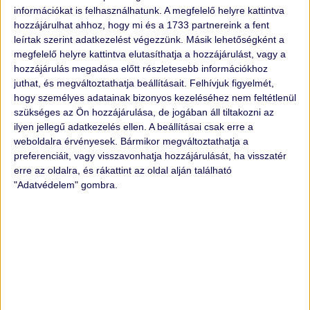
információkat is felhasználhatunk. A megfelelő helyre kattintva
Ajánlás alapján hívott fel minket Péter, aki egy Porsche
hozzájárulhat ahhoz, hogy mi és a 1733 partnereink a fent
Taycant szeretett volna eladni a segítségünkkel.
leírtak szerint adatkezelést végezzünk. Másik lehetőségként a
Egyeztettünk telefonon, tájékoztattuk Pétert a
megfelelő helyre kattintva elutasíthatja a hozzájárulást, vagy a
feltételeinkről és a rá következő
hozzájárulás megadása előtt részletesebb információkhoz
juthat, és megváltoztathatja beállításait.
Felhívjuk figyelmét,
hogy személyes adatainak bizonyos kezeléséhez nem feltétlenül
TOVÁBB OLVASOM ›
szükséges az Ön hozzájárulása, de jogában áll tiltakozni az
ilyen jellegű adatkezelés ellen. A beállításai csak erre a
weboldalra érvényesek. Bármikor megváltoztathatja a
preferenciáit, vagy visszavonhatja hozzájárulását, ha visszatér
erre az oldalra, és rákattint az oldal alján található
"Adatvédelem" gombra.
TÖBB CIKK >>>